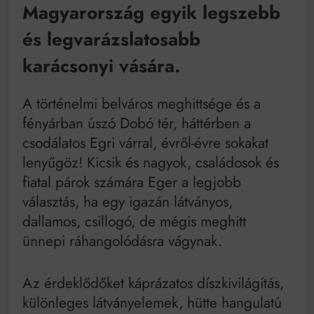
Bitumenes lapostetők: a bevált technológia akkor
Magyarország egyik legszebb
működik, ha jól van felújítva
és legvarázslatosabb
karácsonyi vására.
A történelmi belváros meghittsége és a
fényárban úszó Dobó tér, háttérben a
csodálatos Egri várral, évről-évre sokakat
lenyűgöz! Kicsik és nagyok, családosok és
fiatal párok számára Eger a legjobb
választás, ha egy igazán látványos,
dallamos, csillogó, de mégis meghitt
ünnepi ráhangolódásra vágynak.
Az érdeklődőket káprázatos díszkivilágítás,
különleges látványelemek, hütte hangulatú