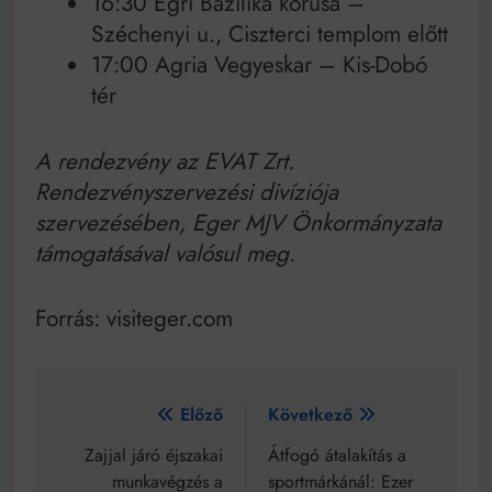
16:30 Egri Bazilika kórusa –
Széchenyi u., Ciszterci templom előtt
17:00 Agria Vegyeskar – Kis-Dobó
tér
A rendezvény az EVAT Zrt.
Rendezvényszervezési divíziója
szervezésében, Eger MJV Önkormányzata
támogatásával valósul meg.
Forrás: visiteger.com
Bejegyzés
Előző
Következő
navigáció
Zajjal járó éjszakai
Átfogó átalakítás a
munkavégzés a
sportmárkánál: Ezer