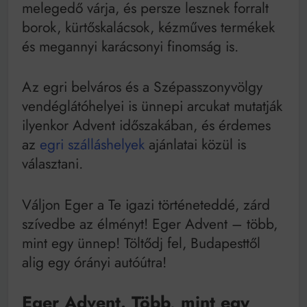
melegedő várja, és persze lesznek forralt
borok, kürtőskalácsok, kézműves termékek
és megannyi karácsonyi finomság is.
Az egri belváros és a Szépasszonyvölgy
vendéglátóhelyei is ünnepi arcukat mutatják
ilyenkor Advent időszakában, és érdemes
az
egri szálláshelyek
ajánlatai közül is
választani.
Váljon Eger a Te igazi történeteddé, zárd
szívedbe az élményt! Eger Advent – több,
mint egy ünnep! Töltődj fel, Budapesttől
alig egy órányi autóútra!
Eger Advent. Több, mint egy