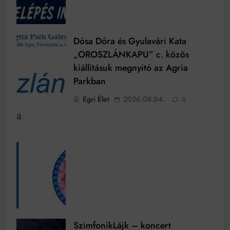
Dósa Dóra és Gyulavári Kata
„OROSZLÁNKAPU” c. közös
kiállításuk megnyitó az Agria
Parkban
Egri Élet
2026.08.04.
0
SzimfonikLájk – koncert