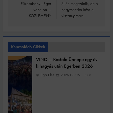
Füzesabony–Eger
állás megszűnik, de a
vonalon –
nagymacska kész a
KÖZLEMÉNY
visszaugrásra
Kapcsolódó Cikkek
VINO – Kóstoló Ünnepe egy év
kihagyás után Egerben 2026
Egri Élet
2026.08.06.
0