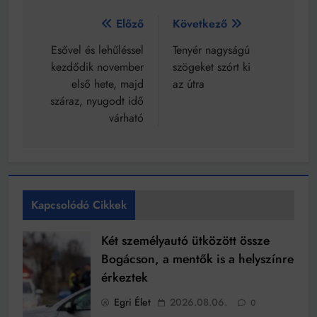
Bejegyzés
Előző
Következő
navigáció
Esővel és lehűléssel
Tenyér nagyságú
kezdődik november
szögeket szórt ki
első hete, majd
az útra
száraz, nyugodt idő
várható
Kapcsolódó Cikkek
Két személyautó ütközött össze
Bogácson, a mentők is a helyszínre
érkeztek
Egri Élet
2026.08.06.
0