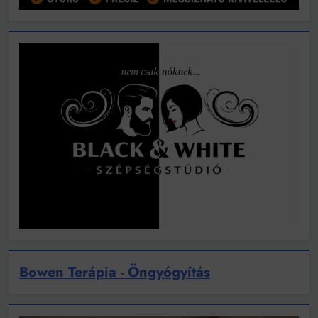
Bowen Terápia - Öngyógyítás