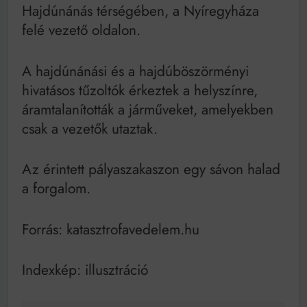
Bitumenes lapostetők: a bevált technológia akkor
Hajdúnánás térségében, a Nyíregyháza
működik, ha jól van felújítva
felé vezető oldalon.
A hajdúnánási és a hajdúböszörményi
hivatásos tűzoltók érkeztek a helyszínre,
áramtalanították a járműveket, amelyekben
csak a vezetők utaztak.
Az érintett pályaszakaszon egy sávon halad
a forgalom.
Forrás: katasztrofavedelem.hu
Indexkép: illusztráció