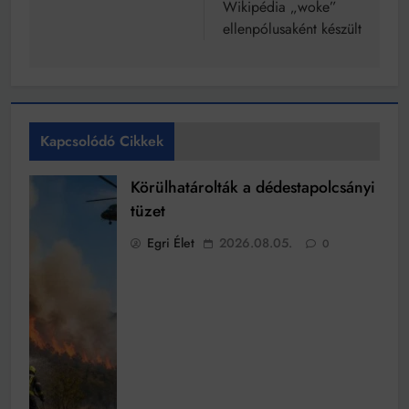
Wikipédia „woke”
ellenpólusaként készült
Kapcsolódó Cikkek
Körülhatárolták a dédestapolcsányi
tüzet
Egri Élet
2026.08.05.
0