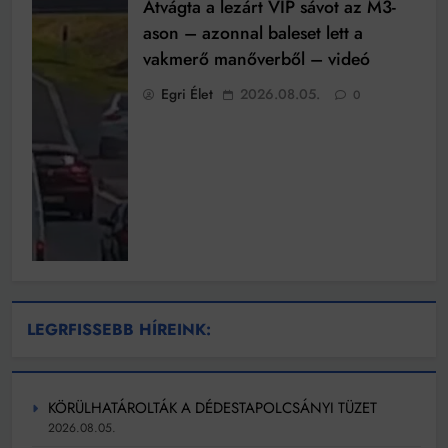
Átvágta a lezárt VIP sávot az M3-
ason – azonnal baleset lett a
vakmerő manőverből – videó
Egri Élet
2026.08.05.
0
LEGRFISSEBB HÍREINK:
KÖRÜLHATÁROLTÁK A DÉDESTAPOLCSÁNYI TÜZET
2026.08.05.