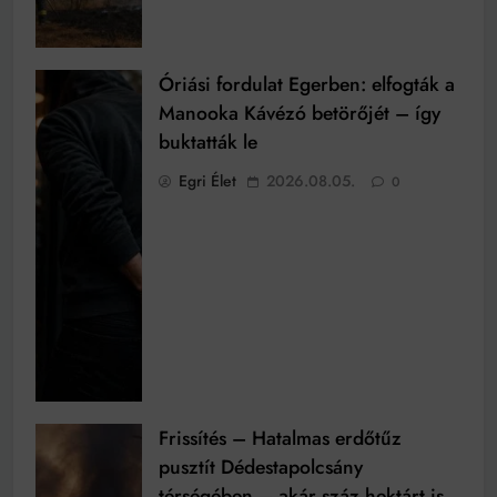
Óriási fordulat Egerben: elfogták a
Manooka Kávézó betörőjét – így
buktatták le
Egri Élet
2026.08.05.
0
Frissítés – Hatalmas erdőtűz
pusztít Dédestapolcsány
térségében – akár száz hektárt is