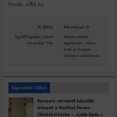
Forrás: mfkh.hu
Bejegyzés
Előző
Következő
navigáció
Ügyfélfogadási szünet
Kéményseprés
november 7-én
egyszerűen: mikor,
kivel és hogyan
intézze a vállalkozás
Kapcsolódó Cikkek
Korszerű vérmentő készülék
érkezett a Markhot Ferenc
Oktatókórházba – újabb lépés a