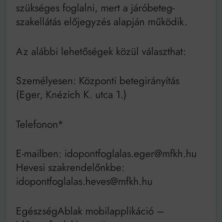
Mindenki a világot akarja uralni – de nem csak a 80-
szükséges foglalni, mert a járóbeteg-
as években
szakellátás előjegyzés alapján működik.
Bitumenes lapostetők: a bevált technológia akkor
működik, ha jól van felújítva
Az alábbi lehetőségek közül választhat:
Személyesen: Központi betegirányítás
(Eger, Knézich K. utca 1.)
Telefonon*
E-mailben: idopontfoglalas.eger@mfkh.hu
Hevesi szakrendelőnkbe:
idopontfoglalas.heves@mfkh.hu
EgészségAblak mobilapplikáció –