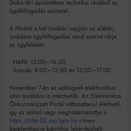
Dobó téri épületében technikai okokból az
Mindenki a világot akarja uralni – de nem csak a 80-
as években
ügyfélfogadás szünetel.
Bitumenes lapostetők: a bevált technológia akkor
működik, ha jól van felújítva
A Hivatal a hét további napjain az alábbi,
szokásos ügyfélfogadási rend szerint várja
az ügyfeleket:
• Hétfő: 13.00–16.00
• Szerda: 8.00–12.00 és 13.00–17.00
November 7-én az adóügyek elektronikus
úton továbbra is intézhetők. Az Elektronikus
Önkormányzati Portál változatlanul elérhető,
így az adózó vagy meghatalmazottja a
https://ohp-20.asp.lgov.hu
címen
bejelentkezve bármikor lekérdezheti