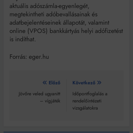
aktuális adószámla-egyenlegét,
megtekintheti adóbevallásainak és
adatbejelentéseinek állapotát, valamint
online (VPOS) bankkártyás helyi adófizetést
is indíthat.
Forrás: eger.hu
Bejegyzés
Előző
Következő
navigáció
Jövőre veled ugyanitt
Időpontfoglalás a
– vígjáték
rendelőintézeti
vizsgálatokra