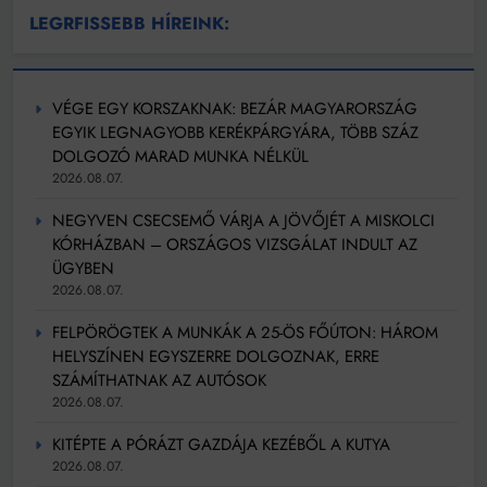
LEGRFISSEBB HÍREINK:
VÉGE EGY KORSZAKNAK: BEZÁR MAGYARORSZÁG
EGYIK LEGNAGYOBB KERÉKPÁRGYÁRA, TÖBB SZÁZ
DOLGOZÓ MARAD MUNKA NÉLKÜL
2026.08.07.
NEGYVEN CSECSEMŐ VÁRJA A JÖVŐJÉT A MISKOLCI
KÓRHÁZBAN – ORSZÁGOS VIZSGÁLAT INDULT AZ
ÜGYBEN
2026.08.07.
FELPÖRÖGTEK A MUNKÁK A 25-ÖS FŐÚTON: HÁROM
HELYSZÍNEN EGYSZERRE DOLGOZNAK, ERRE
SZÁMÍTHATNAK AZ AUTÓSOK
2026.08.07.
KITÉPTE A PÓRÁZT GAZDÁJA KEZÉBŐL A KUTYA
2026.08.07.