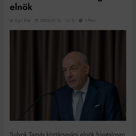
működik, ha jól van felújítva
elnök
Ingatlanpiaci szakértők szerint akár 5 százalékkal is
nőhetnek a bérleti díjak a ponthatárhirdetés után az
egyetemi városokban
Egri Élet
2026.01.13.
0
1 Perc
Munkácsy nem Krisztust szépítette meg: minket
leplezett le
Ahol köszönnek, ott még van város
Amikor a Tetris boldogabbá tesz, mint a szerelem
Létezik tökéletes élet: Truman is elhitte
Karinthy Frigyes: a zseni, aki belenézett a saját
koponyájába
Ki akarsz törni. De miből?
Az öregség nem csak ránc?
Az ördög még mindig Pradát visel. De te miért öltözöl
hozzá?
Móricz Zsigmond: falusi író vagy boncmester?
Sulyok Tamás köztársasági elnök hivatalosan