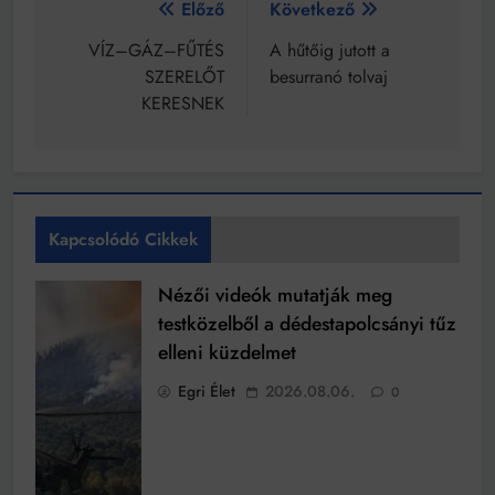
Bejegyzés
Előző
Következő
navigáció
VÍZ–GÁZ–FŰTÉS
A hűtőig jutott a
SZERELŐT
besurranó tolvaj
KERESNEK
Kapcsolódó Cikkek
Nézői videók mutatják meg
testközelből a dédestapolcsányi tűz
elleni küzdelmet
Egri Élet
2026.08.06.
0