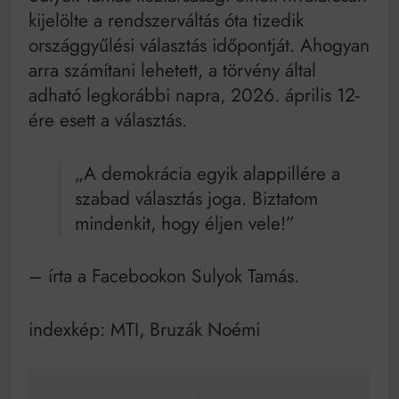
Mindenki a világot akarja uralni – de nem csak a 80-
kijelölte a rendszerváltás óta tizedik
as években
országgyűlési választás időpontját. Ahogyan
Bitumenes lapostetők: a bevált technológia akkor
működik, ha jól van felújítva
arra számítani lehetett, a törvény által
adható legkorábbi napra, 2026. április 12-
ére esett a választás.
„A demokrácia egyik alappillére a
szabad választás joga. Biztatom
mindenkit, hogy éljen vele!”
– írta a Facebookon Sulyok Tamás.
indexkép: MTI, Bruzák Noémi