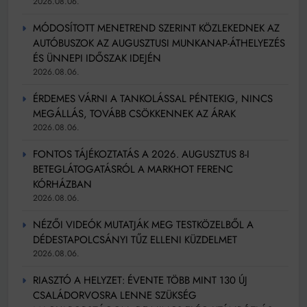
2026.08.06.
MÓDOSÍTOTT MENETREND SZERINT KÖZLEKEDNEK AZ
AUTÓBUSZOK AZ AUGUSZTUSI MUNKANAP-ÁTHELYEZÉS
ÉS ÜNNEPI IDŐSZAK IDEJÉN
2026.08.06.
ÉRDEMES VÁRNI A TANKOLÁSSAL PÉNTEKIG, NINCS
MEGÁLLÁS, TOVÁBB CSÖKKENNEK AZ ÁRAK
2026.08.06.
FONTOS TÁJÉKOZTATÁS A 2026. AUGUSZTUS 8-I
BETEGLÁTOGATÁSRÓL A MARKHOT FERENC
KÓRHÁZBAN
2026.08.06.
NÉZŐI VIDEÓK MUTATJÁK MEG TESTKÖZELBŐL A
DÉDESTAPOLCSÁNYI TŰZ ELLENI KÜZDELMET
2026.08.06.
RIASZTÓ A HELYZET: ÉVENTE TÖBB MINT 130 ÚJ
CSALÁDORVOSRA LENNE SZÜKSÉG