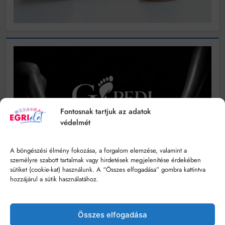
Fontosnak tartjuk az adatok
védelmét
A böngészési élmény fokozása, a forgalom elemzése, valamint a
személyre szabott tartalmak vagy hirdetések megjelenítése érdekében
sütiket (cookie-kat) használunk. A “Összes elfogadása” gombra kattintva
hozzájárul a sütik használatához.
Összes elfogadása