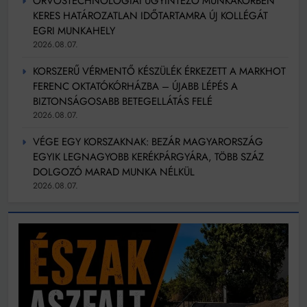
ORVOSTECHNOLÓGIAI ÜGYINTÉZŐ MUNKAKÖRBEN
KERES HATÁROZATLAN IDŐTARTAMRA ÚJ KOLLÉGÁT
EGRI MUNKAHELY
2026.08.07.
KORSZERŰ VÉRMENTŐ KÉSZÜLÉK ÉRKEZETT A MARKHOT
FERENC OKTATÓKÓRHÁZBA – ÚJABB LÉPÉS A
BIZTONSÁGOSABB BETEGELLÁTÁS FELÉ
2026.08.07.
VÉGE EGY KORSZAKNAK: BEZÁR MAGYARORSZÁG
EGYIK LEGNAGYOBB KERÉKPÁRGYÁRA, TÖBB SZÁZ
DOLGOZÓ MARAD MUNKA NÉLKÜL
2026.08.07.