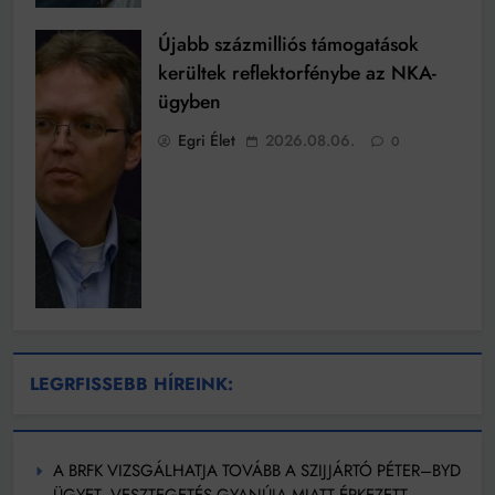
Újabb százmilliós támogatások
kerültek reflektorfénybe az NKA-
ügyben
Egri Élet
2026.08.06.
0
LEGRFISSEBB HÍREINK:
A BRFK VIZSGÁLHATJA TOVÁBB A SZIJJÁRTÓ PÉTER–BYD
ÜGYET, VESZTEGETÉS GYANÚJA MIATT ÉRKEZETT