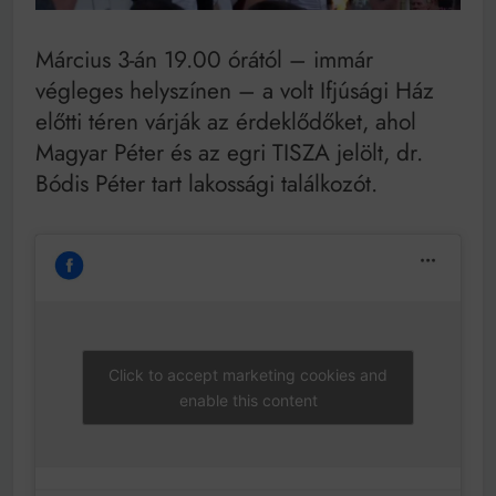
Mindenki a világot akarja uralni – de nem csak a 80-
as években
Bitumenes lapostetők: a bevált technológia akkor
Március 3-án 19.00 órától – immár
működik, ha jól van felújítva
végleges helyszínen – a volt Ifjúsági Ház
előtti téren várják az érdeklődőket, ahol
Magyar Péter és az egri TISZA jelölt, dr.
Bódis Péter tart lakossági találkozót.
Click to accept marketing cookies and
enable this content