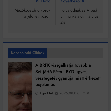
Bejegyzés
Előző
Következő
navigáció
Mezőkövesdi orvosok
Folyatódnak az Árpád
a jelöltek között
úti munkálatok március
2-án
Kapcsolódó Cikkek
A BRFK vizsgálhatja tovább a
Szijjártó Péter–BYD ügyet,
vesztegetés gyanúja miatt érkezett
bejelentés
Egri Élet
2026.08.07.
0