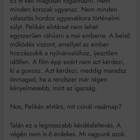
És itt kell világosan fogalmazni. Nem
minden korszak ugyanaz. Nem minden
választás hordoz ugyanakkora történelmi
súlyt. Pelikán elvtársat nem lehet
egyszerűen ráhúzni a mai emberre. A belső
működés viszont, amellyel az ember
hozzászokik a nyilvánvalóhoz, ijesztően
időtlen. A film épp ezért nem azt kérdezi,
ki a gonosz. Azt kérdezi, meddig maradsz
önmagad, ha a rendszer már régen
kényelmesebb, mint az igazság.
Nos, Pelikán elvtárs, mit csinál vasárnap?
Talán ez a legrosszabb kérdésfeltevés. A
végén nem is ő érdekes. Mi vagyunk azok.