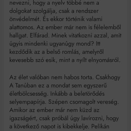
nevezni, hogy a nyelv többé nem a
dolgokat szolgálja, csak a rendszer
önvédelmét. És ekkor történik valami
alattomos. Az ember már nem is félelemből
hallgat. Elfárad. Minek vitatkozni azzal, amit
úgyis mindenki ugyanúgy mond? Itt
kezdődik az a belső romlás, amelyről
kevesebb szó esik, mint a nyílt elnyomásról.
Az élet valóban nem habos torta. Csakhogy
A Tanúban ez a mondat sem egyszerű
életbölcsesség. Inkább a beletörődés
selyempapírja. Szépen csomagolt vereség.
Amikor az ember már nem küzd az
igazságért, csak próbál úgy lavírozni, hogy
a következő napot is kibekkelje. Pelikán