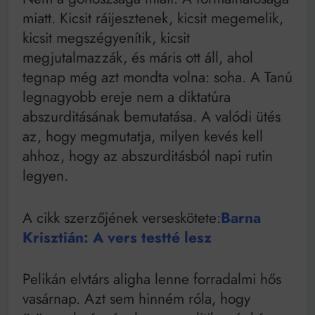
miatt. Kicsit ráijesztenek, kicsit megemelik,
kicsit megszégyenítik, kicsit
megjutalmazzák, és máris ott áll, ahol
tegnap még azt mondta volna: soha. A Tanú
legnagyobb ereje nem a diktatúra
abszurditásának bemutatása. A valódi ütés
az, hogy megmutatja, milyen kevés kell
ahhoz, hogy az abszurditásból napi rutin
legyen.
A cikk szerzőjének verseskötete:
Barna
Krisztián: A vers testté lesz
Pelikán elvtárs aligha lenne forradalmi hős
vasárnap. Azt sem hinném róla, hogy