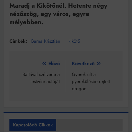
Maradj a Kikötőnél. Hetente négy
nézőszög, egy város, egyre
mélyebben.
Barna Krisztián
kikötő
Bejegyzés
Előző
Következő
navigáció
Baltával szétverte a
Gyerek ült a
testvére autóját
gyerekülésbe rejtett
drogon
Kapcsolódó Cikkek