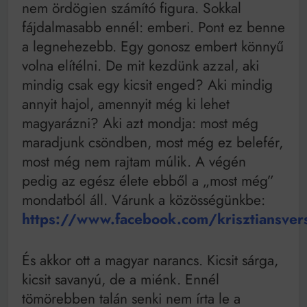
nem ördögien számító figura. Sokkal
fájdalmasabb ennél: emberi. Pont ez benne
a legnehezebb. Egy gonosz embert könnyű
volna elítélni. De mit kezdünk azzal, aki
mindig csak egy kicsit enged? Aki mindig
annyit hajol, amennyit még ki lehet
magyarázni? Aki azt mondja: most még
maradjunk csöndben, most még ez belefér,
most még nem rajtam múlik. A végén
pedig az egész élete ebből a „most még”
mondatból áll. Várunk a közösségünkbe:
https://www.facebook.com/krisztiansver
És akkor ott a magyar narancs. Kicsit sárga,
kicsit savanyú, de a miénk. Ennél
tömörebben talán senki nem írta le a