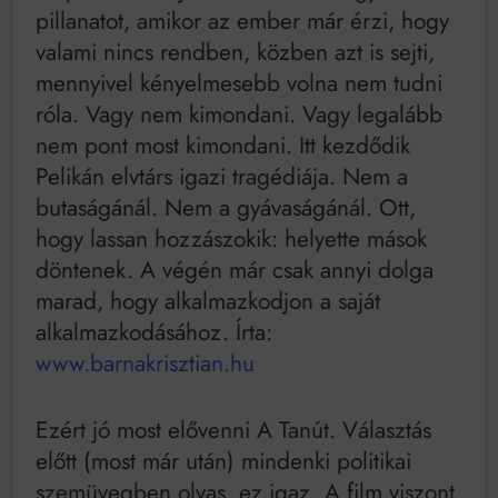
Bitumenes lapostetők: a bevált technológia akkor
pillanatot, amikor az ember már érzi, hogy
működik, ha jól van felújítva
valami nincs rendben, közben azt is sejti,
mennyivel kényelmesebb volna nem tudni
róla. Vagy nem kimondani. Vagy legalább
nem pont most kimondani. Itt kezdődik
Pelikán elvtárs igazi tragédiája. Nem a
butaságánál. Nem a gyávaságánál. Ott,
hogy lassan hozzászokik: helyette mások
döntenek. A végén már csak annyi dolga
marad, hogy alkalmazkodjon a saját
alkalmazkodásához. Írta:
www.barnakrisztian.hu
Ezért jó most elővenni A Tanút. Választás
előtt (most már után) mindenki politikai
szemüvegben olvas, ez igaz. A film viszont