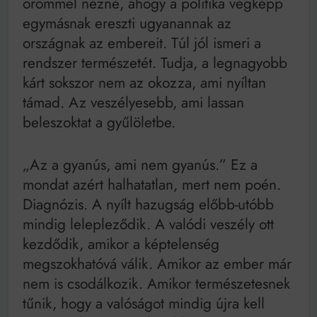
örömmel nézné, ahogy a politika végképp
egymásnak ereszti ugyanannak az
országnak az embereit. Túl jól ismeri a
rendszer természetét. Tudja, a legnagyobb
kárt sokszor nem az okozza, ami nyíltan
támad. Az veszélyesebb, ami lassan
beleszoktat a gyűlöletbe.
„Az a gyanús, ami nem gyanús.” Ez a
mondat azért halhatatlan, mert nem poén.
Diagnózis. A nyílt hazugság előbb-utóbb
mindig lelepleződik. A valódi veszély ott
kezdődik, amikor a képtelenség
megszokhatóvá válik. Amikor az ember már
nem is csodálkozik. Amikor természetesnek
tűnik, hogy a valóságot mindig újra kell