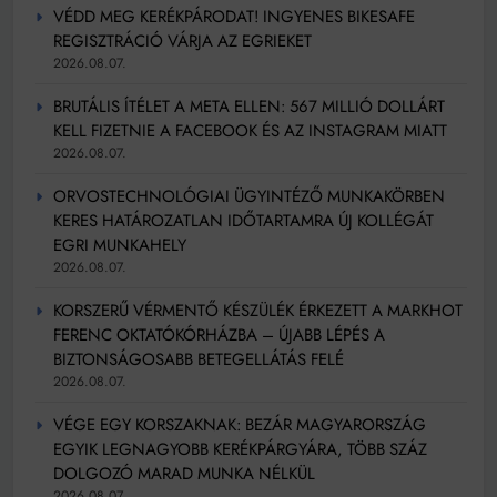
VÉDD MEG KERÉKPÁRODAT! INGYENES BIKESAFE
REGISZTRÁCIÓ VÁRJA AZ EGRIEKET
2026.08.07.
BRUTÁLIS ÍTÉLET A META ELLEN: 567 MILLIÓ DOLLÁRT
KELL FIZETNIE A FACEBOOK ÉS AZ INSTAGRAM MIATT
2026.08.07.
ORVOSTECHNOLÓGIAI ÜGYINTÉZŐ MUNKAKÖRBEN
KERES HATÁROZATLAN IDŐTARTAMRA ÚJ KOLLÉGÁT
EGRI MUNKAHELY
2026.08.07.
KORSZERŰ VÉRMENTŐ KÉSZÜLÉK ÉRKEZETT A MARKHOT
FERENC OKTATÓKÓRHÁZBA – ÚJABB LÉPÉS A
BIZTONSÁGOSABB BETEGELLÁTÁS FELÉ
2026.08.07.
VÉGE EGY KORSZAKNAK: BEZÁR MAGYARORSZÁG
EGYIK LEGNAGYOBB KERÉKPÁRGYÁRA, TÖBB SZÁZ
DOLGOZÓ MARAD MUNKA NÉLKÜL
2026.08.07.