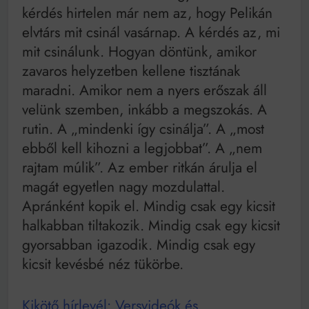
kérdés hirtelen már nem az, hogy Pelikán
elvtárs mit csinál vasárnap. A kérdés az, mi
mit csinálunk. Hogyan döntünk, amikor
zavaros helyzetben kellene tisztának
maradni. Amikor nem a nyers erőszak áll
velünk szemben, inkább a megszokás. A
rutin. A „mindenki így csinálja”. A „most
ebből kell kihozni a legjobbat”. A „nem
rajtam múlik”. Az ember ritkán árulja el
magát egyetlen nagy mozdulattal.
Apránként kopik el. Mindig csak egy kicsit
halkabban tiltakozik. Mindig csak egy kicsit
gyorsabban igazodik. Mindig csak egy
kicsit kevésbé néz tükörbe.
Kikötő hírlevél: Versvideók és