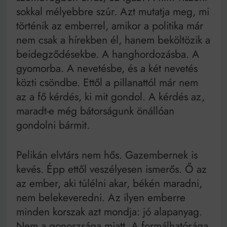
sokkal mélyebbre szúr. Azt mutatja meg, mi
történik az emberrel, amikor a politika már
nem csak a hírekben él, hanem beköltözik a
beidegződésekbe. A hanghordozásba. A
gyomorba. A nevetésbe, és a két nevetés
közti csöndbe. Ettől a pillanattól már nem
az a fő kérdés, ki mit gondol. A kérdés az,
maradt-e még bátorságunk önállóan
gondolni bármit.
Pelikán elvtárs nem hős. Gazembernek is
kevés. Épp ettől veszélyesen ismerős. Ő az
az ember, aki túlélni akar, békén maradni,
nem belekeveredni. Az ilyen emberre
minden korszak azt mondja: jó alapanyag.
Nem a gonoszsága miatt. A formálhatósága