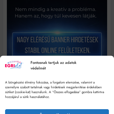
Fontosnak tartjuk az adatok
védelmét
A böngészési élmény fokozása, a forgalom elemzése, valamint a
személyre szabott tartalmak vagy hirdetések megjelenítése érdekében
sütiket (cookie-kat) használunk. A “Összes elfogadása” gombra kattintva
hozzájárul a sütik használatához.