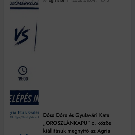
Egri Élet
2026.08.04.
0
Dósa Dóra és Gyulavári Kata
„OROSZLÁNKAPU” c. közös
kiállításuk megnyitó az Agria