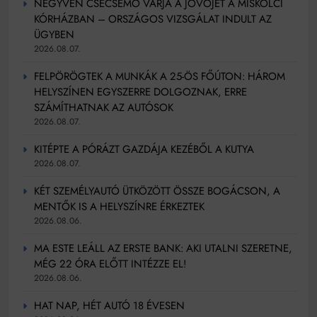
NEGYVEN CSECSEMŐ VÁRJA A JÖVŐJÉT A MISKOLCI
KÓRHÁZBAN – ORSZÁGOS VIZSGÁLAT INDULT AZ
ÜGYBEN
2026.08.07.
FELPÖRÖGTEK A MUNKÁK A 25-ÖS FŐÚTON: HÁROM
HELYSZÍNEN EGYSZERRE DOLGOZNAK, ERRE
SZÁMÍTHATNAK AZ AUTÓSOK
2026.08.07.
KITÉPTE A PÓRÁZT GAZDÁJA KEZÉBŐL A KUTYA
2026.08.07.
KÉT SZEMÉLYAUTÓ ÜTKÖZÖTT ÖSSZE BOGÁCSON, A
MENTŐK IS A HELYSZÍNRE ÉRKEZTEK
2026.08.06.
MA ESTE LEÁLL AZ ERSTE BANK: AKI UTALNI SZERETNE,
MÉG 22 ÓRA ELŐTT INTÉZZE EL!
2026.08.06.
HAT NAP, HÉT AUTÓ 18 ÉVESEN