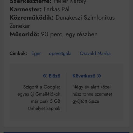
Szerkesztette:
Peller Károly
Karmester:
Farkas Pál
Közreműködik:
Dunakeszi Szimfonikus
Zenekar
Műsoridő:
90 perc, egy részben
Eger
operettgála
Oszvald Marika
Bejegyzés
Előző
Következő
navigáció
Szigorít a Google:
Négy év alatt közel
egyes új Gmail-fiókok
húsz tonna szemetet
már csak 5 GB
gyűjtött össze
tárhelyet kapnak