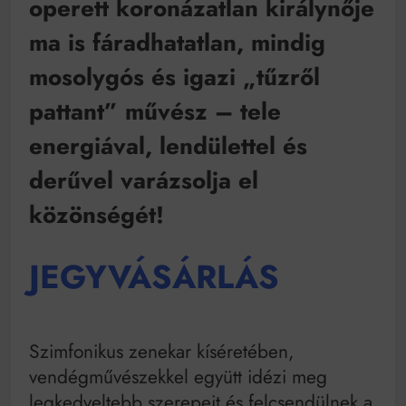
operett koronázatlan királynője
Bitumenes lapostetők: a bevált technológia akkor
működik, ha jól van felújítva
ma is fáradhatatlan, mindig
mosolygós és igazi „tűzről
pattant” művész – tele
energiával, lendülettel és
derűvel varázsolja el
közönségét!
JEGYVÁSÁRLÁS
Szimfonikus zenekar kíséretében,
vendégművészekkel együtt idézi meg
legkedveltebb szerepeit és felcsendülnek a