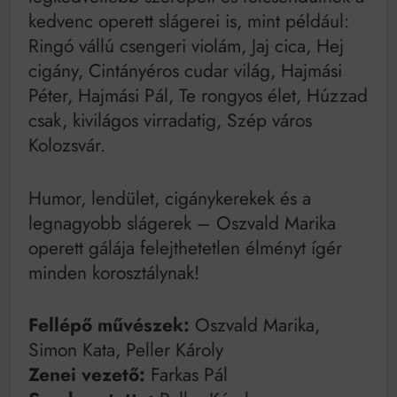
kedvenc operett slágerei is, mint például:
Ringó vállú csengeri violám, Jaj cica, Hej
cigány, Cintányéros cudar világ, Hajmási
Péter, Hajmási Pál, Te rongyos élet, Húzzad
csak, kivilágos virradatig, Szép város
Kolozsvár.
Humor, lendület, cigánykerekek és a
legnagyobb slágerek – Oszvald Marika
operett gálája felejthetetlen élményt ígér
minden korosztálynak!
Fellépő művészek:
Oszvald Marika,
Simon Kata, Peller Károly
Zenei vezető:
Farkas Pál