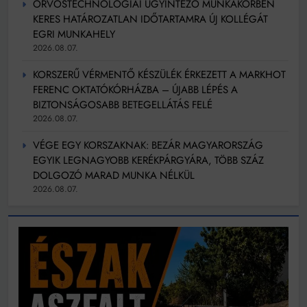
ORVOSTECHNOLÓGIAI ÜGYINTÉZŐ MUNKAKÖRBEN
KERES HATÁROZATLAN IDŐTARTAMRA ÚJ KOLLÉGÁT
EGRI MUNKAHELY
2026.08.07.
KORSZERŰ VÉRMENTŐ KÉSZÜLÉK ÉRKEZETT A MARKHOT
FERENC OKTATÓKÓRHÁZBA – ÚJABB LÉPÉS A
BIZTONSÁGOSABB BETEGELLÁTÁS FELÉ
2026.08.07.
VÉGE EGY KORSZAKNAK: BEZÁR MAGYARORSZÁG
EGYIK LEGNAGYOBB KERÉKPÁRGYÁRA, TÖBB SZÁZ
DOLGOZÓ MARAD MUNKA NÉLKÜL
2026.08.07.