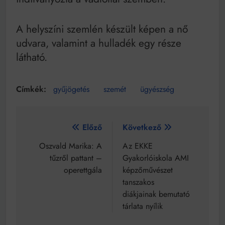
A helyszíni szemlén készült képen a nő
udvara, valamint a hulladék egy része
látható.
gyűjögetés
szemét
ügyészség
Bejegyzés
Előző
Következő
navigáció
Oszvald Marika: A
Az EKKE
tűzről pattant –
Gyakorlóiskola AMI
operettgála
képzőművészet
tanszakos
diákjainak bemutató
tárlata nyílik