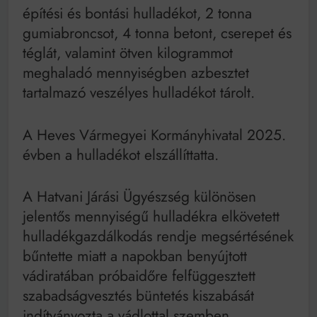
építési és bontási hulladékot, 2 tonna
gumiabroncsot, 4 tonna betont, cserepet és
téglát, valamint ötven kilogrammot
meghaladó mennyiségben azbesztet
tartalmazó veszélyes hulladékot tárolt.
A Heves Vármegyei Kormányhivatal 2025.
évben a hulladékot elszállíttatta.
A Hatvani Járási Ügyészség különösen
jelentős mennyiségű hulladékra elkövetett
hulladékgazdálkodás rendje megsértésének
bűntette miatt a napokban benyújtott
vádiratában próbaidőre felfüggesztett
szabadságvesztés büntetés kiszabását
indítványozta a vádlottal szemben.