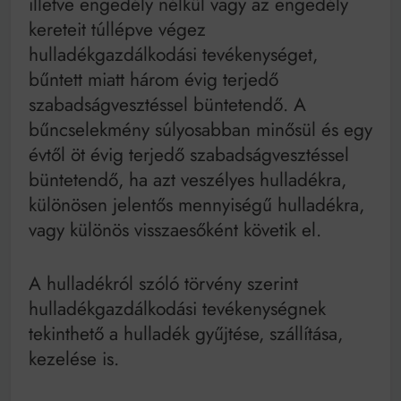
illetve engedély nélkül vagy az engedély
Mindenki a világot akarja uralni – de nem csak a 80-
as években
kereteit túllépve végez
Bitumenes lapostetők: a bevált technológia akkor
hulladékgazdálkodási tevékenységet,
működik, ha jól van felújítva
bűntett miatt három évig terjedő
szabadságvesztéssel büntetendő. A
bűncselekmény súlyosabban minősül és egy
évtől öt évig terjedő szabadságvesztéssel
büntetendő, ha azt veszélyes hulladékra,
különösen jelentős mennyiségű hulladékra,
vagy különös visszaesőként követik el.
A hulladékról szóló törvény szerint
hulladékgazdálkodási tevékenységnek
tekinthető a hulladék gyűjtése, szállítása,
kezelése is.