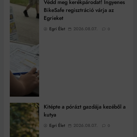
Védd meg kerékpárodat! Ingyenes
BikeSafe regisztráció várja az
Egrieket
Egri Élet
2026.08.07.
0
Kitépte a pórázt gazdája kezéből a
kutya
Egri Élet
2026.08.07.
0