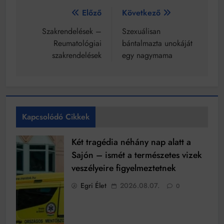
Bejegyzés
Előző
Következő
navigáció
Szakrendelések –
Szexuálisan
Reumatológiai
bántalmazta unokáját
szakrendelések
egy nagymama
Kapcsolódó Cikkek
Két tragédia néhány nap alatt a
Sajón – ismét a természetes vizek
veszélyeire figyelmeztetnek
Egri Élet
2026.08.07.
0