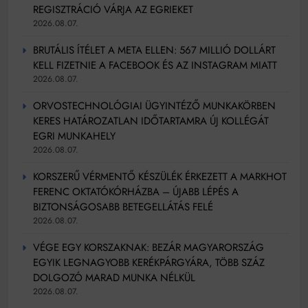
REGISZTRÁCIÓ VÁRJA AZ EGRIEKET
2026.08.07.
BRUTÁLIS ÍTÉLET A META ELLEN: 567 MILLIÓ DOLLÁRT
KELL FIZETNIE A FACEBOOK ÉS AZ INSTAGRAM MIATT
2026.08.07.
ORVOSTECHNOLÓGIAI ÜGYINTÉZŐ MUNKAKÖRBEN
KERES HATÁROZATLAN IDŐTARTAMRA ÚJ KOLLÉGÁT
EGRI MUNKAHELY
2026.08.07.
KORSZERŰ VÉRMENTŐ KÉSZÜLÉK ÉRKEZETT A MARKHOT
FERENC OKTATÓKÓRHÁZBA – ÚJABB LÉPÉS A
BIZTONSÁGOSABB BETEGELLÁTÁS FELÉ
2026.08.07.
VÉGE EGY KORSZAKNAK: BEZÁR MAGYARORSZÁG
EGYIK LEGNAGYOBB KERÉKPÁRGYÁRA, TÖBB SZÁZ
DOLGOZÓ MARAD MUNKA NÉLKÜL
2026.08.07.