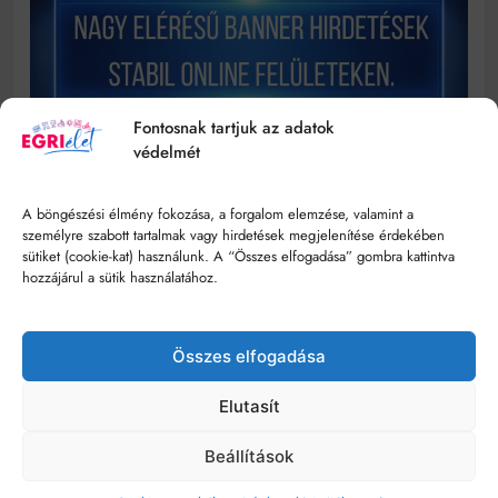
Fontosnak tartjuk az adatok
védelmét
A böngészési élmény fokozása, a forgalom elemzése, valamint a
személyre szabott tartalmak vagy hirdetések megjelenítése érdekében
sütiket (cookie-kat) használunk. A “Összes elfogadása” gombra kattintva
hozzájárul a sütik használatához.
Összes elfogadása
© Minden jog fenntartva - egrielet.hu
Elutasít
Impresszum
Szerzői Jogok
Hozzáférhetőségi Nyilatkozat
Beállítások
Kommentelési Szabályzat
Adatkezelési Tájékoztató
Médiaajánlat