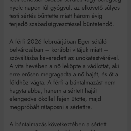
nyolc napon túl gyógyul, az elkövető súlyos
testi sértés bűntette miatt három évig
terjedő szabadságvesztéssel büntetendő.
A férfi 2026 februárjában Eger sétáló
belvárosában – korábbi vitájuk miatt –
szóváltásba keveredett az unokatestvérével.
A vita hevében a nő leköpte a vádlottat, aki
erre erősen megragadta a nő haját, és őt a
földhöz vágta. A férfi a bántalmazást nem
hagyta abba, hanem a sértett haját
elengedve ököllel fejen ütötte, majd
megpróbált rátaposni a sértettre.
A bántalmazás következtében a sértett