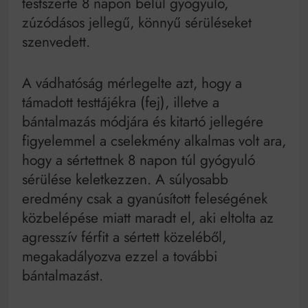
testszerte 8 napon belül gyógyuló,
zúzódásos jellegű, könnyű sérüléseket
szenvedett.
A vádhatóság mérlegelte azt, hogy a
támadott testtájékra (fej), illetve a
bántalmazás módjára és kitartó jellegére
figyelemmel a cselekmény alkalmas volt ara,
hogy a sértettnek 8 napon túl gyógyuló
sérülése keletkezzen. A súlyosabb
eredmény csak a gyanúsított feleségének
közbelépése miatt maradt el, aki eltolta az
agresszív férfit a sértett közeléből,
megakadályozva ezzel a további
bántalmazást.