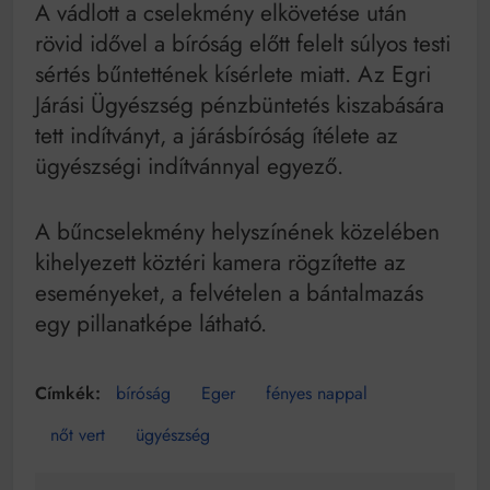
A vádlott a cselekmény elkövetése után
rövid idővel a bíróság előtt felelt súlyos testi
sértés bűntettének kísérlete miatt. Az Egri
Járási Ügyészség pénzbüntetés kiszabására
tett indítványt, a járásbíróság ítélete az
ügyészségi indítvánnyal egyező.
A bűncselekmény helyszínének közelében
kihelyezett köztéri kamera rögzítette az
eseményeket, a felvételen a bántalmazás
egy pillanatképe látható.
bíróság
Eger
fényes nappal
nőt vert
ügyészség