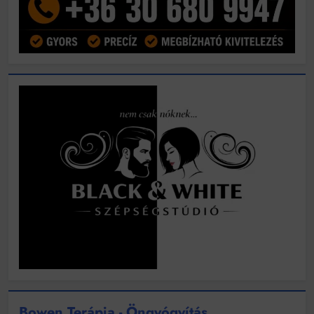
Bowen Terápia - Öngyógyítás