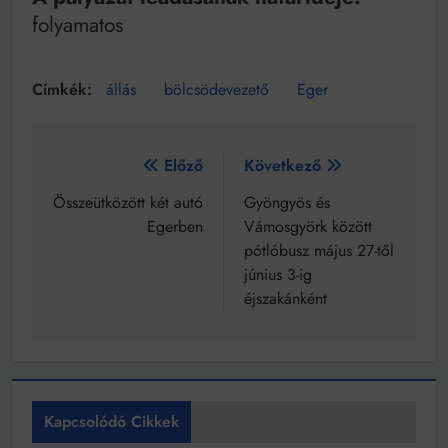
folyamatos
állás
bölcsödevezető
Eger
Bejegyzés
Előző
Következő
navigáció
Összeütközött két autó
Gyöngyös és
Egerben
Vámosgyörk között
pótlóbusz május 27-től
június 3-ig
éjszakánként
Kapcsolódó Cikkek