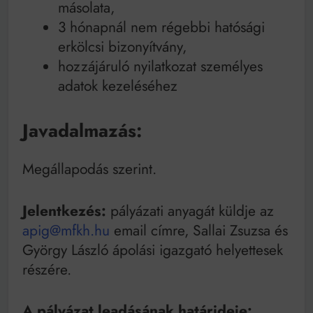
másolata,
3 hónapnál nem régebbi hatósági
erkölcsi bizonyítvány,
hozzájáruló nyilatkozat személyes
adatok kezeléséhez
Javadalmazás:
Megállapodás szerint.
Jelentkezés:
pályázati anyagát küldje az
apig@mfkh.hu
email címre, Sallai Zsuzsa és
György László ápolási igazgató helyettesek
részére.
A pályázat leadásának határideje: