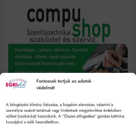
Fontosnak tartjuk az adatok
védelmét
A böngészési élmény fokozása, a forgalom elemzése, valamint a
személyre szabott tartalmak vagy hirdetések megjelenítése érdekében
sütiket (cookie-kat) használunk. A “Összes elfogadása” gombra kattintva
hozzájárul a sütik használatához.