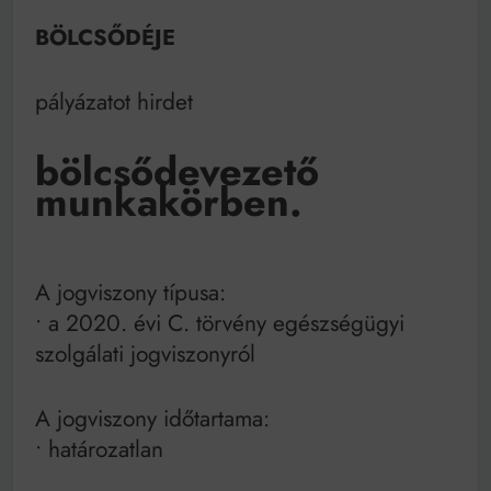
Mindenki a világot akarja uralni – de nem csak a 80-
as években
BÖLCSŐDÉJE
Bitumenes lapostetők: a bevált technológia akkor
működik, ha jól van felújítva
pályázatot hirdet
bölcsődevezető
munkakörben.
A jogviszony típusa:
• a 2020. évi C. törvény egészségügyi
szolgálati jogviszonyról
A jogviszony időtartama:
• határozatlan