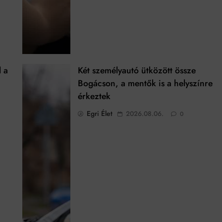
l a
Két személyautó ütközött össze
Bogácson, a mentők is a helyszínre
érkeztek
Egri Élet
2026.08.06.
0