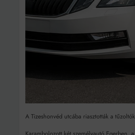
Bit
A Tizeshonvéd utcába riasztották a tűzoltók
Karambolozott két személyautó Egerben, a