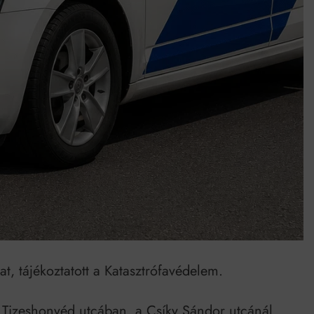
Mindenki a világot akarja uralni – de nem csak a 80-as években
umenes lapostetők: a bevált technológia akkor működik, ha jól van felújítva
at, tájékoztatott a Katasztrófavédelem.
 Tizeshonvéd utcában, a Csíky Sándor utcánál.