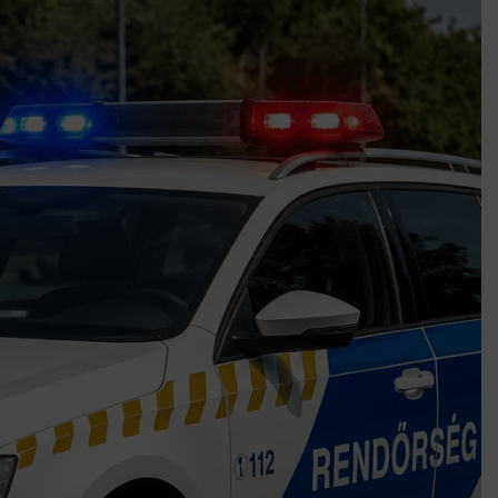
k szerint akár 5 százalékkal is nőhetnek a bérleti díjak a ponthatárhirdetés
után az egyetemi városokban
Munkácsy nem Krisztust szépítette meg: minket leplezett le
Ahol köszönnek, ott még van város
Amikor a Tetris boldogabbá tesz, mint a szerelem
Létezik tökéletes élet: Truman is elhitte
Karinthy Frigyes: a zseni, aki belenézett a saját koponyájába
Ki akarsz törni. De miből?
Az öregség nem csak ránc?
Az ördög még mindig Pradát visel. De te miért öltözöl hozzá?
Móricz Zsigmond: falusi író vagy boncmester?