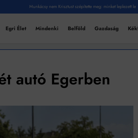
Munkácsy nem Krisztust szépítette meg: minket leplezett le
Ahol köszönnek, ott még van város
Egri Élet
Mindenki
Belföld
Gazdaság
Kék
Amikor a Tetris boldogabbá tesz, mint a szerelem
Létezik tökéletes élet: Truman is elhitte
Karinthy Frigyes: a zseni, aki belenézett a saját koponyájába
Ki akarsz törni. De miből?
ét autó Egerben
Az öregség nem csak ránc?
Az ördög még mindig Pradát visel. De te miért öltözöl hozzá?
Móricz Zsigmond: falusi író vagy boncmester?
Mindenki a világot akarja uralni – de nem csak a 80-as években
umenes lapostetők: a bevált technológia akkor működik, ha jól van felújítva