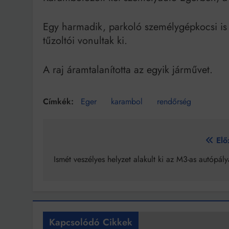
Egy harmadik, parkoló személygépkocsi is é
tűzoltói vonultak ki.
A raj áramtalanította az egyik járművet.
Eger
karambol
rendőrség
Bejegyzés
Elő
navigáció
Ismét veszélyes helyzet alakult ki az M3-as autópál
Kapcsolódó Cikkek