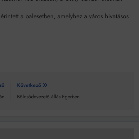
rintett a balesetben, amelyhez a város hivatásos
ző
Következő
yán
Bölcsődevezető állás Egerben