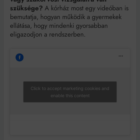
Mindenki a világot akarja uralni – de nem csak a 80-
szüksége?
A kórház most egy videóban is
as években
Bitumenes lapostetők: a bevált technológia akkor
bemutatja, hogyan működik a gyermekek
működik, ha jól van felújítva
ellátása, hogy mindenki gyorsabban
eligazodjon a rendszerben.
Click to accept marketing cookies and
enable this content