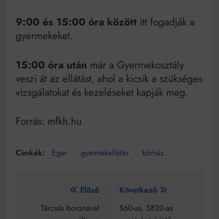
9:00 és 15:00 óra között
itt fogadják a
gyermekeket.
15:00 óra után
már a Gyermekosztály
veszi át az ellátást, ahol a kicsik a szükséges
vizsgálatokat és kezeléseket kapják meg.
Forrás: mfkh.hu
Eger
gyermekellátás
kórház
Bejegyzés
Előző
Következő
navigáció
Tárcsás boronával
S60-as, S820-as