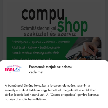
Fontosnak tartjuk az adatok
védelmét
A böngészési élmény fokozása, a forgalom elemzése, valamint a
személyre szabott tartalmak vagy hirdetések megjelenítése érdekében
sütiket (cookie-kat) használunk. A “Összes elfogadása” gombra kattintva
hozzájárul a sütik használatához.