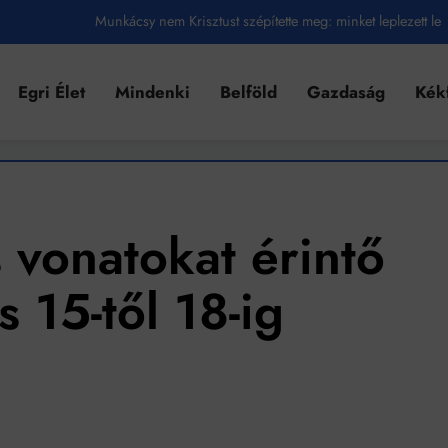
Munkácsy nem Krisztust szépítette meg: minket leplezett le
Ahol köszönnek, ott még van város
Egri Élet
Mindenki
Belföld
Gazdaság
Kék
Amikor a Tetris boldogabbá tesz, mint a szerelem
Létezik tökéletes élet: Truman is elhitte
Karinthy Frigyes: a zseni, aki belenézett a saját koponyájába
Ki akarsz törni. De miből?
 vonatokat érintő
Az öregség nem csak ránc?
s 15-től 18-ig
Az ördög még mindig Pradát visel. De te miért öltözöl hozzá?
Móricz Zsigmond: falusi író vagy boncmester?
Mindenki a világot akarja uralni – de nem csak a 80-as években
umenes lapostetők: a bevált technológia akkor működik, ha jól van felújítva