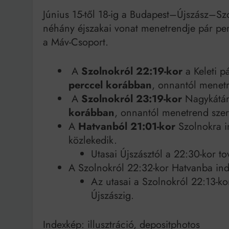
Június 15-től 18-ig a Budapest–Újszász–S
néhány éjszakai vonat menetrendje pár perc
a Máv-Csoport.
A
Szolnokról 22:19-kor
a Keleti p
perccel korábban
, onnantól menetr
A
Szolnokról 23:19-kor
Nagykátár
korábban
, onnantól menetrend szer
A
Hatvanból 21:01-kor
Szolnokra i
közlekedik.
Utasai Újszásztól a 22:30-kor t
A Szolnokról 22:32-kor Hatvanba ind
Az utasai a Szolnokról 22:13-ko
Újszászig.
Indexkép: illusztráció, depositphotos