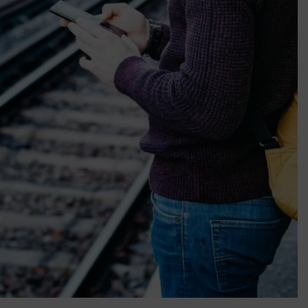
Mindenki a világot akarja uralni – de nem csak a 80-as években
umenes lapostetők: a bevált technológia akkor működik, ha jól van felújítva