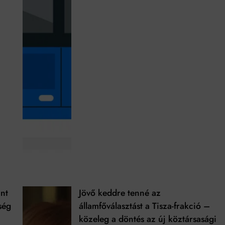
int
Jövő keddre tenné az
ség
államfőválasztást a Tisza-frakció –
közeleg a döntés az új köztársasági