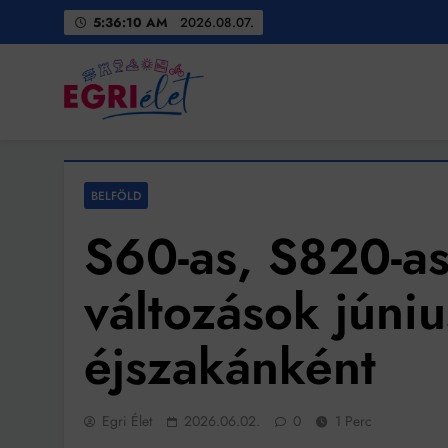
Skip
5:36:12 AM
2026.08.07.
to
content
Egri Élet
Friss hírek
BELFÖLD
S60-as, S820-as
változások júniu
éjszakánként
Egri Élet
2026.06.02.
0
1 Perc
Bit