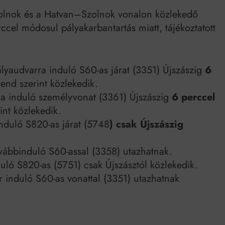
zolnok és a Hatvan–Szolnok vonalon közlekedő
cel módosul pályakarbantartás miatt, tájékoztatott
ályaudvarra induló S60-as járat (3351) Újszászig
6
end szerint közlekedik.
a induló személyvonat (3361) Újszászig
6 perccel
int közlekedik.
nduló S820-as járat (5748
) csak Újszászig
ovábbinduló S60-assal (3358) utazhatnak.
uló S820-as (5751) csak Újszásztól közlekedik.
r induló S60-as vonattal (3351) utazhatnak