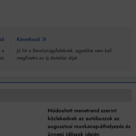
ző
Következő
 a
Jó hír a Revolut-ügyfeleknek: egyelőre nem kell
eó
megfizetni az új átutalási díjat
Módosított menetrend szerint
t
közlekednek az autóbuszok az
augusztusi munkanap-áthelyezés és
ünnepi időszak idején