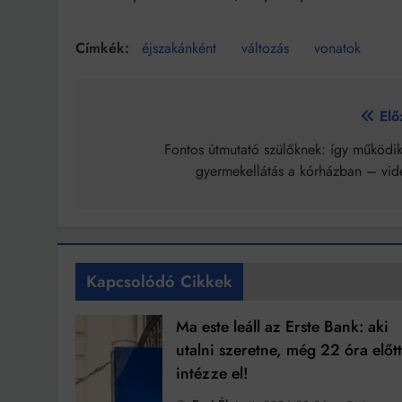
éjszakánként
változás
vonatok
Bejegyzés
Elő
navigáció
Fontos útmutató szülőknek: így működik
gyermekellátás a kórházban – vid
Kapcsolódó Cikkek
Ma este leáll az Erste Bank: aki
utalni szeretne, még 22 óra előt
intézze el!