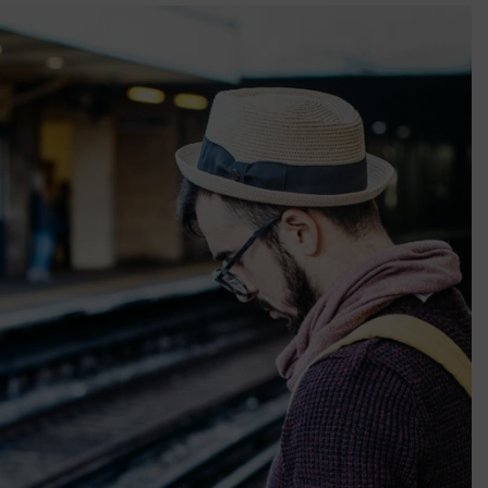
k szerint akár 5 százalékkal is nőhetnek a bérleti díjak a ponthatárhirdetés
után az egyetemi városokban
Munkácsy nem Krisztust szépítette meg: minket leplezett le
Ahol köszönnek, ott még van város
Amikor a Tetris boldogabbá tesz, mint a szerelem
Létezik tökéletes élet: Truman is elhitte
Karinthy Frigyes: a zseni, aki belenézett a saját koponyájába
Ki akarsz törni. De miből?
Az öregség nem csak ránc?
Az ördög még mindig Pradát visel. De te miért öltözöl hozzá?
Móricz Zsigmond: falusi író vagy boncmester?