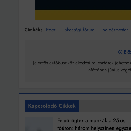
Eger
lakossági fórum
polgármester
Bejegyzés
Elő
navigáció
Jelentős autóbusz-közlekedési fejlesztések jöhetne
Mátrában június végét
Kapcsolódó Cikkek
Felpörögtek a munkák a 25-ös
főúton: három helyszínen egysze