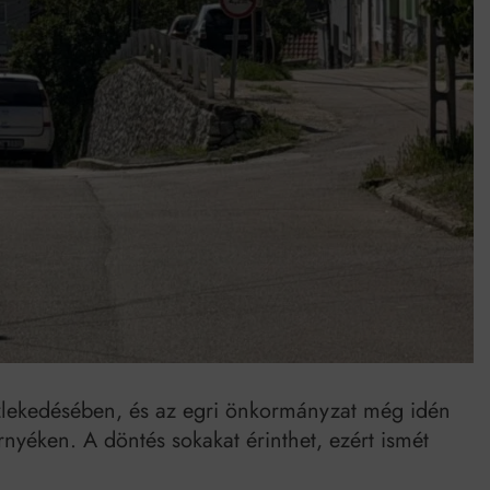
Mindenki a világot akarja uralni – de nem csak a 80-as években
umenes lapostetők: a bevált technológia akkor működik, ha jól van felújítva
özlekedésében, és az egri önkormányzat még idén
rnyéken. A döntés sokakat érinthet, ezért ismét