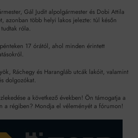
rmester, Gál Judit alpolgármester és Dobi Attila
, azonban több helyi lakos jelezte: túl későn
tudtak róla.
 pénteken 17 órától, ahol minden érintett
atásokról.
nyök, Ráchegy és Harangláb utcák lakóit, valamint
és dolgozókat.
özlekedése a következő években! Ön támogatja a
n a régiben? Mondja el véleményét a fórumon!