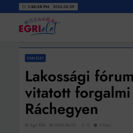
Skip
1:36:30 PM
2026.08.09.
to
content
Egri Élet
Friss hírek
EGRI ÉLET
Lakossági fórum
vitatott forgalm
Ráchegyen
Egri Élet
2026.06.03.
0
2 Perc
Bit