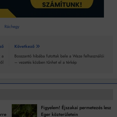
Ráchegy
ző
Következő
k a
Bosszantó hibába futottak bele a Waze felhasználói
ől
– vezetés közben tűnhet el a térkép
Figyelem! Éjszakai permetezés lesz
rre
Eger közterületein