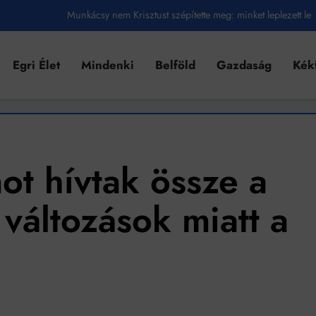
Munkácsy nem Krisztust szépítette meg: minket leplezett le
Ahol köszönnek, ott még van város
Egri Élet
Mindenki
Belföld
Gazdaság
Kék
Amikor a Tetris boldogabbá tesz, mint a szerelem
Létezik tökéletes élet: Truman is elhitte
Karinthy Frigyes: a zseni, aki belenézett a saját koponyájába
Ki akarsz törni. De miből?
ot hívtak össze a
Az öregség nem csak ránc?
i változások miatt a
Az ördög még mindig Pradát visel. De te miért öltözöl hozzá?
Móricz Zsigmond: falusi író vagy boncmester?
Mindenki a világot akarja uralni – de nem csak a 80-as években
umenes lapostetők: a bevált technológia akkor működik, ha jól van felújítva