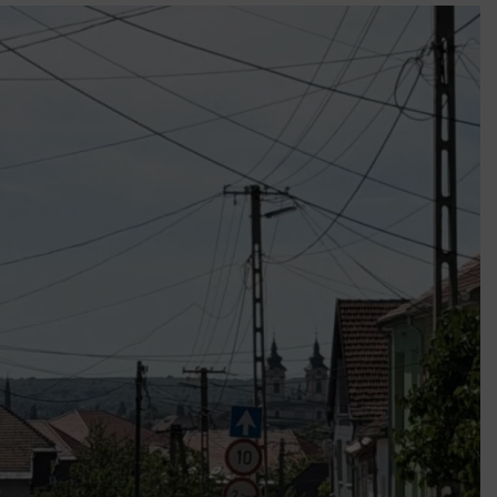
k szerint akár 5 százalékkal is nőhetnek a bérleti díjak a ponthatárhirdetés
után az egyetemi városokban
Munkácsy nem Krisztust szépítette meg: minket leplezett le
Ahol köszönnek, ott még van város
Amikor a Tetris boldogabbá tesz, mint a szerelem
Létezik tökéletes élet: Truman is elhitte
Karinthy Frigyes: a zseni, aki belenézett a saját koponyájába
Ki akarsz törni. De miből?
Az öregség nem csak ránc?
Az ördög még mindig Pradát visel. De te miért öltözöl hozzá?
Móricz Zsigmond: falusi író vagy boncmester?