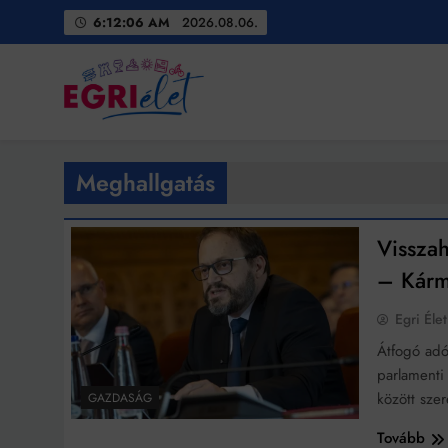
Skip
6:12:07 AM
2026.08.06.
to
content
Egri Élet
Friss hírek
Meghallgatás
Visszah
– Kármá
Egri Élet
Átfogó adó
parlamenti
között sze
GAZDASÁG
Tovább
Bit