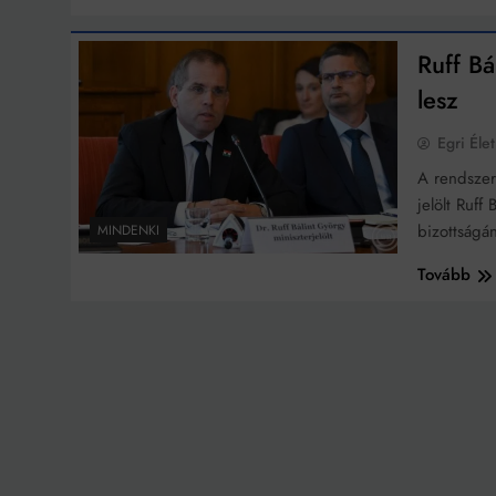
Ingatlanpiaci szakértő
Ruff Bá
lesz
Egri Élet
A rendszerv
jelölt Ruf
bizottságá
MINDENKI
Tovább