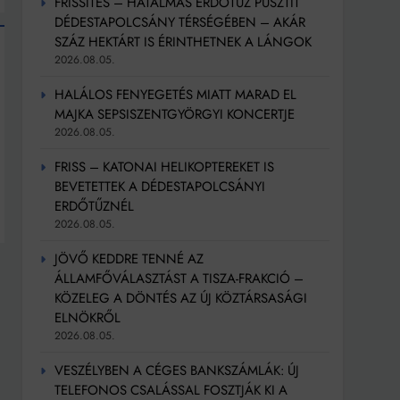
FRISSÍTÉS – HATALMAS ERDŐTŰZ PUSZTÍT
DÉDESTAPOLCSÁNY TÉRSÉGÉBEN – AKÁR
SZÁZ HEKTÁRT IS ÉRINTHETNEK A LÁNGOK
2026.08.05.
HALÁLOS FENYEGETÉS MIATT MARAD EL
MAJKA SEPSISZENTGYÖRGYI KONCERTJE
2026.08.05.
FRISS – KATONAI HELIKOPTEREKET IS
BEVETETTEK A DÉDESTAPOLCSÁNYI
ERDŐTŰZNÉL
2026.08.05.
JÖVŐ KEDDRE TENNÉ AZ
ÁLLAMFŐVÁLASZTÁST A TISZA-FRAKCIÓ –
KÖZELEG A DÖNTÉS AZ ÚJ KÖZTÁRSASÁGI
ELNÖKRŐL
2026.08.05.
VESZÉLYBEN A CÉGES BANKSZÁMLÁK: ÚJ
TELEFONOS CSALÁSSAL FOSZTJÁK KI A