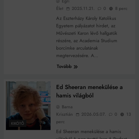
Egri
Élet
2025.11.21.
0
8 perc
Mitől értékbecslés az értékbecslés
Az Eszterházy Károly Katolikus
Az ingatlanpiacon lassul, de folytatódik az
Egyetem pályázatot hirdet, az
áremelkedés
Művészeti Karon lévő hallgatók
A győztes mindent visz. De mit visz magával a
részére, az Academia Studium
vesztes?
borcímke arculatának
Újra a játékban: Titkok, tippek és trükkök, amikkel
minden nő újra megtalálhatja a szerelmet!
megtervezésére. A…
Hogyan értékelnéd fel a Parlamentet? (Vendég:
Tovább
Kovács Barnabás) – videó
Kiterjeszthetik az Otthon Start hitelt a külföldön
dolgozókra – új lehetőség körvonalazódik
Ed Sheeran menekülése a
Új irányba fordult a lakáspiac: a családi házak kerültek
fókuszba
hamis világból
Legdrágább Nyájas Olvasó
Barna
Krisztián
2026.05.07.
0
13
Márciusi változás a társasházi építményi jogban
perc
KIKÖTŐ
Karinthy Frigyes: a zseni, aki belenézett a saját
Ed Sheeran menekülése a hamis
koponyájába