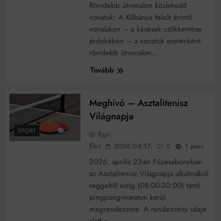
Rövidebb útvonalon közlekedő
vonatok: A Kőbánya felsőt érintő
vonalakon – a késések csökkentése
érdekében – a vonatok esetenként
rövidebb útvonalon…
Tovább
Meghívó – Asztalitenisz
Világnapja
SPORT
Egri
Élet
2026.04.17.
0
1 perc
2026. április 23-án Füzesabonyban
az Asztalitenisz Világnapja alkalmából
reggeltől estig (08:00-20:00) tartó
pingpong-maraton kerül
megrendezésre. A rendezvény ideje