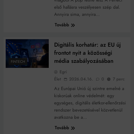
világból A pop testté lesz A Perfect
Kiváló befektetési lehetőség vált eladóvá Eger
környékén
első hallásra veszélyesen szép dal.
Annyira sima, annyira…
Nyitott kapcsolat – előnyök és kihívások?
Tovább
Digitális korhatár: az EU új
frontot nyit a közösségi
média szabályozásában
FINTECH
Egri
Élet
2026.04.16.
0
7 perc
Az Európai Unió új szintre emelné a
kiskorúak online védelmét: egy
egységes, digitális életkor-ellenőrzési
rendszer bevezetésével közvetlenül
avatkozna be a…
Tovább